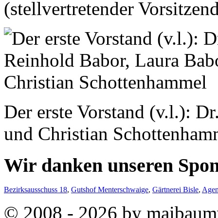
(stellvertretender Vorsitzen
Der erste Vorstand (v.l.): 
und Christian Schottenham
Wir danken unseren Spo
Bezirksausschuss 18
,
Gutshof Menterschwaige
,
Gärtnerei Bisle
,
Agen
© 2008 - 2026 by maibaum